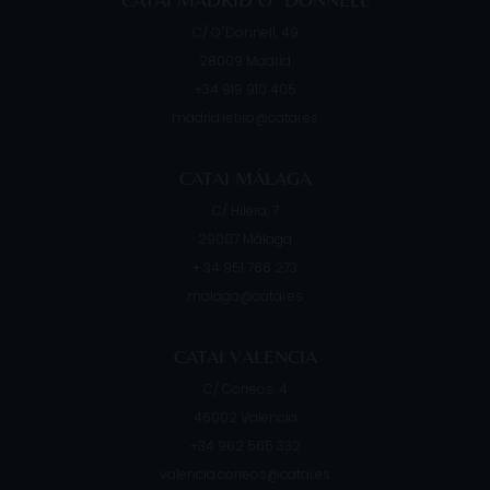
C/ O´Donnell, 49
28009
Madrid
+34 919 910 405
madrid.retiro@catai.es
CATAI MÁLAGA
C/ Hilera, 7
29007
Málaga
+ 34 951 766 273
malaga@catai.es
CATAI VALENCIA
C/ Correos, 4
46002
Valencia
+34 962 565 332
valencia.correos@catai.es