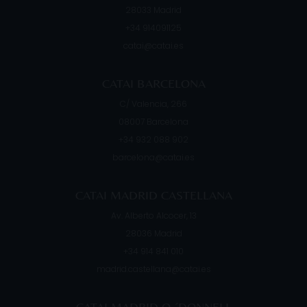
28033
Madrid
+34 914091125
catai@catai.es
CATAI BARCELONA
C/ Valencia, 266
08007
Barcelona
+34 932 088 902
barcelona@catai.es
CATAI MADRID CASTELLANA
Av. Alberto Alcocer, 13
28036
Madrid
+34 914 841 010
madrid.castellana@catai.es
CATAI MADRID O ´DONNELL