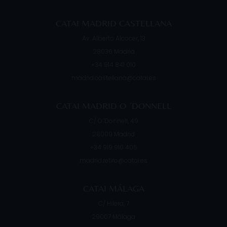
CATAI MADRID CASTELLANA
Av. Alberto Alcocer, 13
28036
Madrid
+34 914 841 010
madrid.castellana@catai.es
CATAI MADRID O ´DONNELL
C/ O´Donnell, 49
28009
Madrid
+34 919 910 405
madrid.retiro@catai.es
CATAI MÁLAGA
C/ Hilera, 7
29007
Málaga