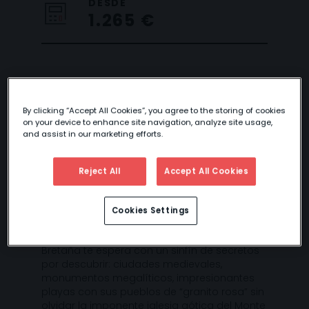
DESDE
1.265 €
BRETAÑA MÁGICA
By clicking “Accept All Cookies”, you agree to the storing of cookies
on your device to enhance site navigation, analyze site usage,
and assist in our marketing efforts.
Reject All
Accept All Cookies
Cookies Settings
Bretaña te espera con un sinfín de secretos
por descubrir: ciudades medievales,
monumentos megalíticos, impresionantes
playas con sus pueblos de “granito rosa” sin
olvidar la imponente iglesia gótica del Monte