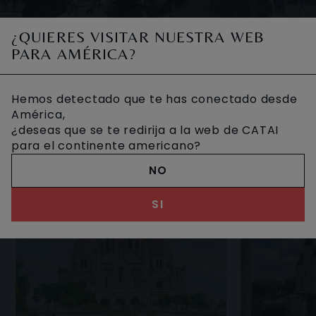
¿QUIERES VISITAR NUESTRA WEB
Nantes es una ciudad junto al río Loira, situada en la Alta
PARA AMÉRICA?
Bretaña, en la cara oeste de Francia. Es conocida por su
puerto y por ser un centro indust
OTROS VIAJES DESEADOS
Hemos detectado que te has conectado desde
América,
¿deseas que se te redirija a la web de CATAI
para el continente americano?
NO
SI