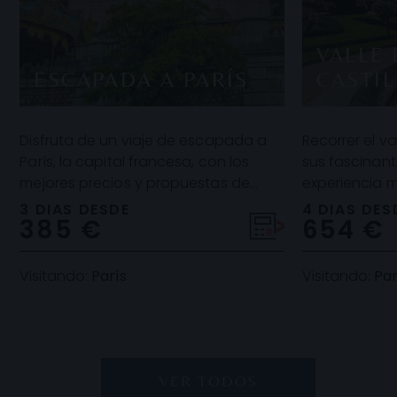
VALLE 
ESCAPADA A PARÍS
CASTIL
Disfruta de un viaje de escapada a
Recorrer el va
París, la capital francesa, con los
sus fascinant
mejores precios y propuestas de
experiencia m
alojamiento. París es el gran destino
Asimismo, el 
3 DIAS DESDE
4 DIAS DES
385 €
654 €
europeo,
más que s
Visitando:
París
Visitando:
Par
VER TODOS