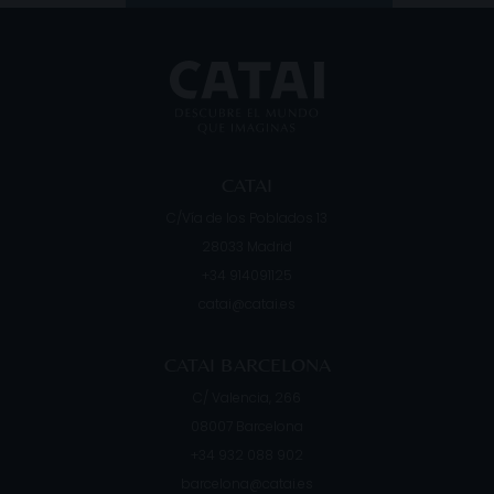
CATAI
C/Vía de los Poblados 13
28033
Madrid
+34 914091125
catai@catai.es
CATAI BARCELONA
C/ Valencia, 266
08007
Barcelona
+34 932 088 902
barcelona@catai.es