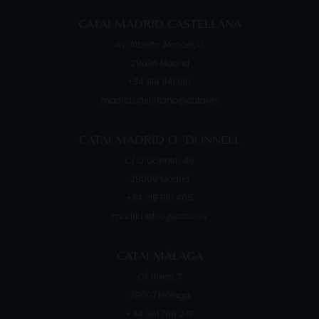
CATAI MADRID CASTELLANA
Av. Alberto Alcocer, 13
28036
Madrid
+34 914 841 010
madrid.castellana@catai.es
CATAI MADRID O ´DONNELL
C/ O´Donnell, 49
28009
Madrid
+34 919 910 405
madrid.retiro@catai.es
CATAI MÁLAGA
C/ Hilera, 7
29007
Málaga
+ 34 951 766 273