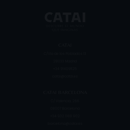
CATAI
C/Vía de los Poblados 13
28033
Madrid
+34 914091125
catai@catai.es
CATAI BARCELONA
C/ Valencia, 266
08007
Barcelona
+34 932 088 902
barcelona@catai.es