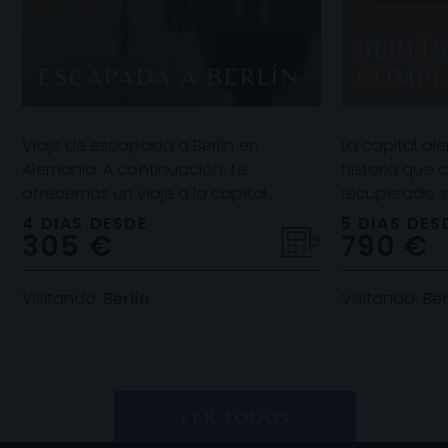
BERLÍN
ESCAPADA A BERLÍN
COMPL
Viaje de escapada a Berlín en
La capital a
Alemania. A continuación, te
historia que 
ofrecemos un viaje a la capital
recuperado su
alemana para que la explores a tu
edificios de 
4 DIAS DESDE
5 DIAS DES
305 €
790 €
aire. Entre otras cosas,
crean u
Visitando:
Berlín
Visitando:
Ber
VER TODOS