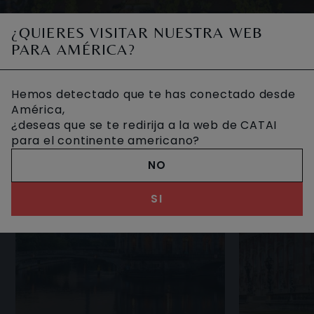
¿QUIERES VISITAR NUESTRA WEB
Frankfurt es una ciudad de Alemania, situada en el
PARA AMÉRICA?
centro del país junto al río Meno. Es conocida por ser un
importante centro financiero, ya que aquí
OTROS VIAJES DESEADOS
Hemos detectado que te has conectado desde
América,
¿deseas que se te redirija a la web de CATAI
para el continente americano?
NO
SI