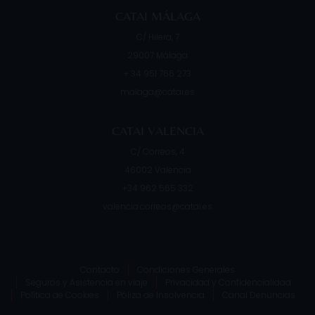
CATAI MÁLAGA
C/ Hilera, 7
29007
Málaga
+ 34 951 766 273
malaga@catai.es
CATAI VALENCIA
C/ Correos, 4
46002
Valencia
+34 962 565 332
valencia.correos@catai.es
Contacto
Condiciones Generales
Seguros y Asistencia en viaje
Privacidad y Confidencialidad
Política de Cookies
Póliza de Insolvencia
Canal Denuncias