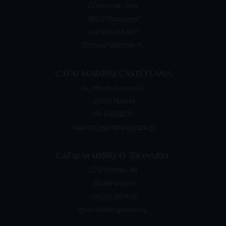
C/ Valencia, 266
08007
Barcelona
+34 932 088 902
barcelona@catai.es
CATAI MADRID CASTELLANA
Av. Alberto Alcocer, 13
28036
Madrid
+34 914 841 010
madrid.castellana@catai.es
CATAI MADRID O ´DONNELL
C/ O´Donnell, 49
28009
Madrid
+34 919 910 405
madrid.retiro@catai.es