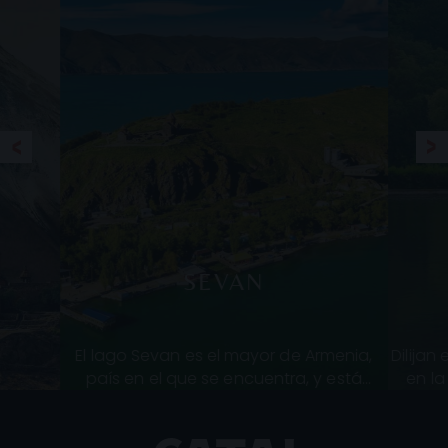
SEVAN
El lago Sevan es el mayor de Armenia,
Dilijan
país en el que se encuentra, y está
en la
situado a unos 60 kilómetros al norte de
país. E
la capital del país, Yerevan. Con s