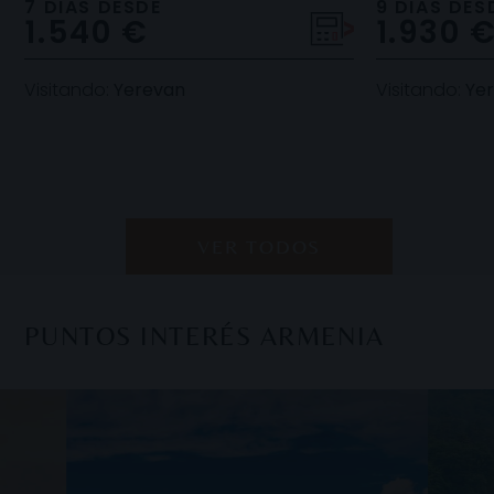
de sus impresionantes paisajes,
museos y un l
7 DIAS DESDE
9 DIAS DES
1.540 €
1.930 
antiguos monast
te esperan e
Visitando:
Yerevan
Visitando:
Yer
VER TODOS
PUNTOS INTERÉS ARMENIA