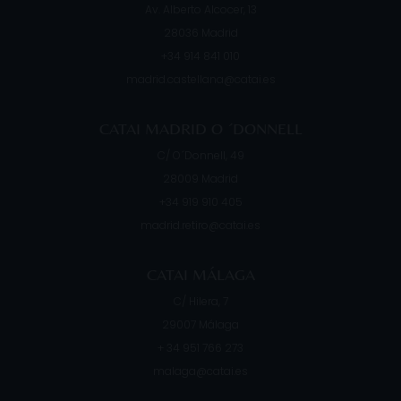
Av. Alberto Alcocer, 13
28036
Madrid
+34 914 841 010
madrid.castellana@catai.es
CATAI MADRID O ´DONNELL
C/ O´Donnell, 49
28009
Madrid
+34 919 910 405
madrid.retiro@catai.es
CATAI MÁLAGA
C/ Hilera, 7
29007
Málaga
+ 34 951 766 273
malaga@catai.es