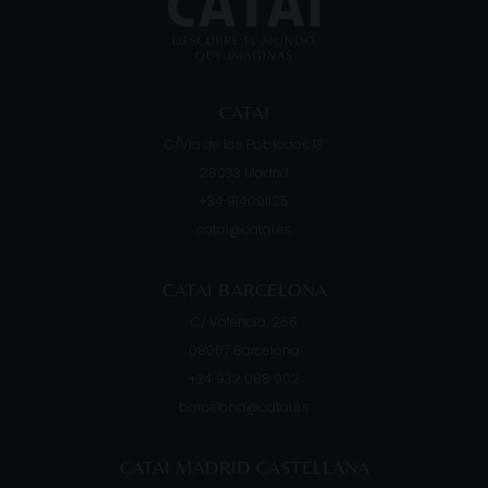
CATAI
C/Vía de los Poblados 13
28033
Madrid
+34 914091125
catai@catai.es
CATAI BARCELONA
C/ Valencia, 266
08007
Barcelona
+34 932 088 902
barcelona@catai.es
CATAI MADRID CASTELLANA