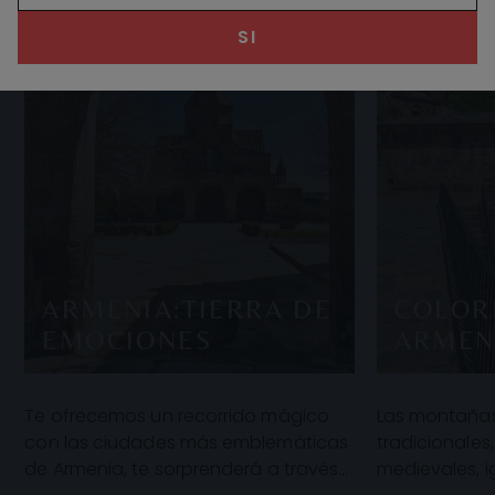
SI
ARMENIA:TIERRA DE
COLOR
EMOCIONES
ARMEN
Te ofrecemos un recorrido mágico
Las montañas
con las ciudades más emblemáticas
tradicionales
de Armenia, te sorprenderá a través
medievales, 