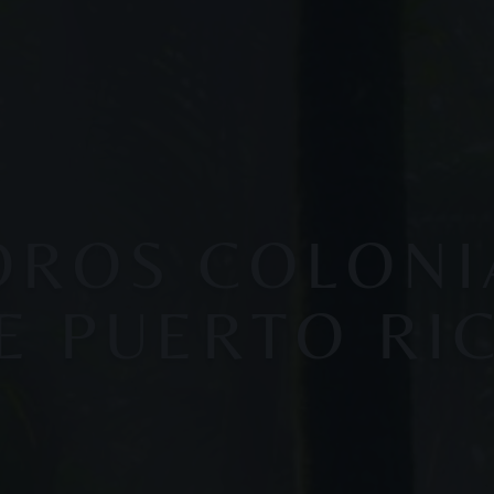
OROS COLONI
E PUERTO RI