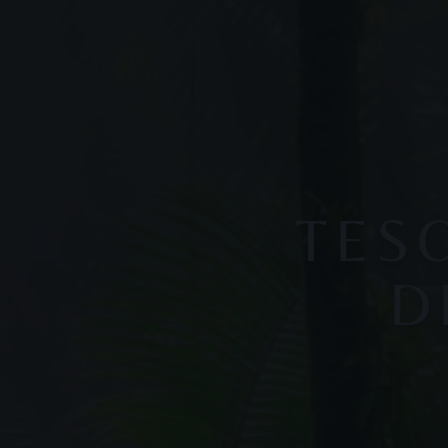
TES
D