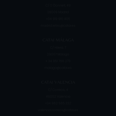
C/ O´Donnell, 49
28009
Madrid
+34 919 910 405
madrid.retiro@catai.es
CATAI MÁLAGA
C/ Hilera, 7
29007
Málaga
+ 34 951 766 273
malaga@catai.es
CATAI VALENCIA
C/ Correos, 4
46002
Valencia
+34 962 565 332
valencia.correos@catai.es