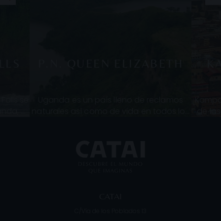
LLS
P.N. QUEEN ELIZABETH
K
Falls se
Uganda es un país lleno de reclamos
Kampal
anda, y
naturales así como de vida en todos los
de las
ilo. En
sentidos. Desdesu propia capital
Tiene 
Kampala hasta los numerosos espacios
a 
natu
CATAI
C/Vía de los Poblados 13