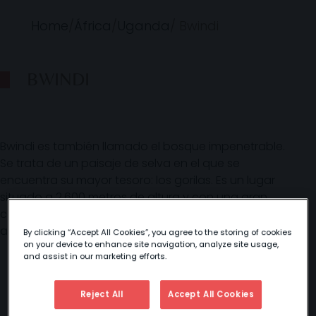
Home
/
África
/
Uganda
/
Bwindi
BWINDI
Bwindi es también llamado el bosque impenetrable.
Se trata de un paisaje de selva en el que se
encuentra su mayor tesoro: los gorilas. Es un lugar
situado a 2.600 metros de altura y con una gran
cantidad de precipitaciones que, además, recibe
agua de varios ríos.
By clicking “Accept All Cookies”, you agree to the storing of cookies
on your device to enhance site navigation, analyze site usage,
and assist in our marketing efforts.
Reject All
Accept All Cookies