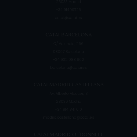
28033
Madrid
+34 914091125
catai@catai.es
CATAI BARCELONA
C/ Valencia, 266
08007
Barcelona
+34 932 088 902
barcelona@catai.es
CATAI MADRID CASTELLANA
Av. Alberto Alcocer, 13
28036
Madrid
+34 914 841 010
madrid.castellana@catai.es
CATAI MADRID O ´DONNELL