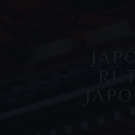
JAP
RUT
JAPO