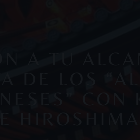
ÓN A TU ALCA
A DE LOS “A
NESES” CON
E HIROSHIM