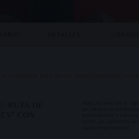
ERARIO
DETALLES
CONSEJ
a tu Alcance: Ruta de los “Alpes japoneses” con 
Viaja a tu aire con el “J
E: RUTA DE
de Takayama, Shirakawag
SES” CON
la Humanidad” y Kanazawa
la Paz”, sin olvidarnos de
ciudad imperial Kioto.