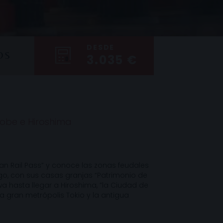
DESDE
OS
3.035 €
Kobe e Hiroshima
apan Rail Pass” y conoce las zonas feudales
o, con sus casas granjas “Patrimonio de
 hasta llegar a Hiroshima, ”la Ciudad de
 la gran metrópolis Tokio y la antigua