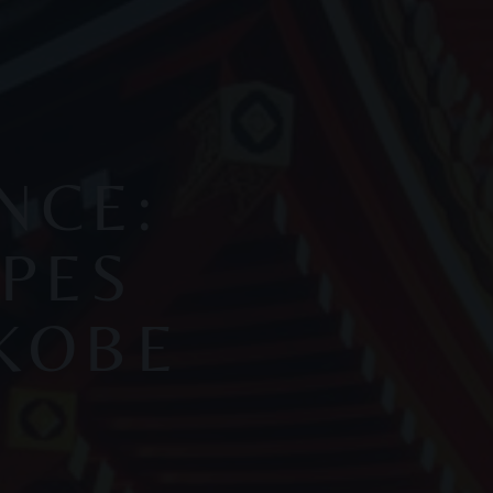
NCE:
LPES
 KOBE
A