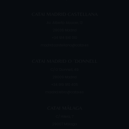
CATAI MADRID CASTELLANA
Av. Alberto Alcocer, 13
28036
Madrid
+34 914 841 010
madrid.castellana@catai.es
CATAI MADRID O ´DONNELL
C/ O´Donnell, 49
28009
Madrid
+34 919 910 405
madrid.retiro@catai.es
CATAI MÁLAGA
C/ Hilera, 7
29007
Málaga