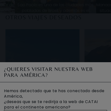
arte de
Sao Paolo es una de las ciudades más
Manaos 
egión
pobladas de Brasil, y además es el
situa
l más
centro financiero del país. Cosmopolita y
Brasil
OTROS VIAJES DESEADOS
 más de
multicultural, sus calles son conoci
A
¿QUIERES VISITAR NUESTRA WEB
PARA AMÉRICA?
Hemos detectado que te has conectado desde
América,
¿deseas que se te redirija a la web de CATAI
para el continente americano?