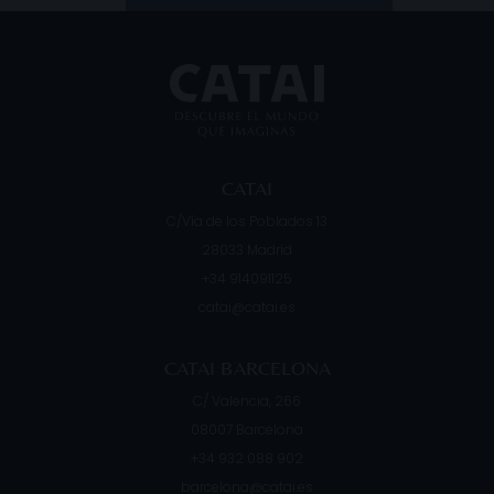
CATAI
C/Vía de los Poblados 13
28033
Madrid
+34 914091125
catai@catai.es
CATAI BARCELONA
C/ Valencia, 266
08007
Barcelona
+34 932 088 902
barcelona@catai.es